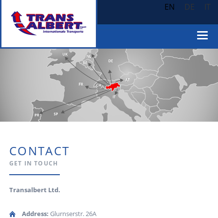
EN
DE
IT
CONTACT
GET IN TOUCH
Transalbert Ltd.
Address:
Glurnserstr. 26A