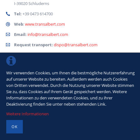
I-39020 Schluderns
Tel:
+39 0473 614700
Web
:
www.transalbert.com
Email:
info@transalbert.com
Request transport:
dispo@transalbert.com
Request tyres:
reifen@transalbert.com
VAT number:
01550260218
Wir verwenden Cookies, um Ihnen die bestmögliche Nutzererfahrung
auf unserer Website zu bereiten. Außerdem werden auch Cookies
von Dritten verwendet. Durch die Nutzung unserer Website stimmen
Sie zu, dass Cookies auf Ihrem Gerät gespeichert werden. Weitere
© 2015 TransAlbert Ltd | VAT number 01550260218 |
Imprint
|
Privacy
|
Informationen zu den verwendeten Cookies, und zu ihrer
Deaktivierung finden Sie unter neben stehenden Link.
Weitere Informationen
OK